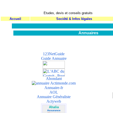
Société de courtage toutes assurances
pour le particulier, le professionnel et les sociétés
Etudes, devis et conseils gratuits
Accueil
Société & Infos légales
Annuaires
123NetGuide
Guide Annuaire
Abondant
Annuaire-fr
AOL
Annuaire Généraliste
Actyweb
Ahalia
Assurance