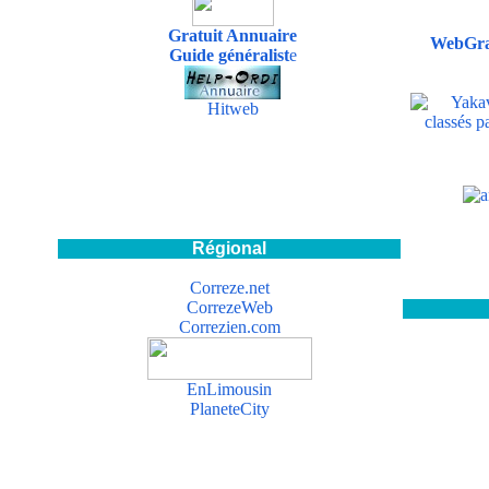
Notre site est r
Gratuit Annuaire
WebGra
Guide généralist
e
Hitweb
Régional
Correze.net
CorrezeWeb
Correzien.com
EnLimousin
PlaneteCity